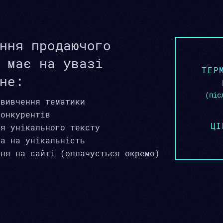
ння продаючого
 має на увазі
ТЕР
не:
(піс
 вивчення тематики
конкурентів
ЦІ
ня унікального тексту
ка на унікальність
ння на сайті (оплачується окремо)