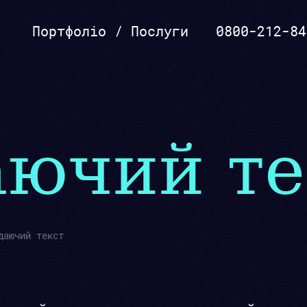
Портфоліо
/
Послуги
0800-212-84
Розкрутка, реклама
ючий те
даючий текст