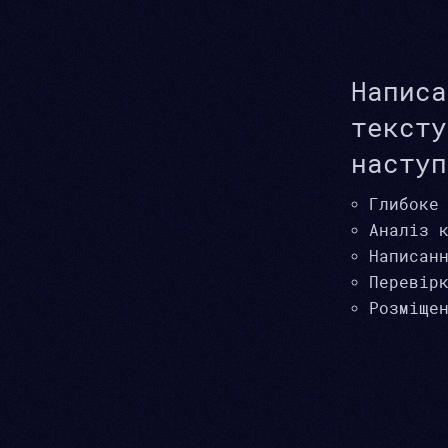
Написа
тексту
наступ
Глибоке
Аналіз 
Написан
Перевір
Розміще