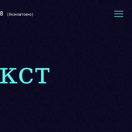
8
(безкоштовно)
Тексти для сайту
кст