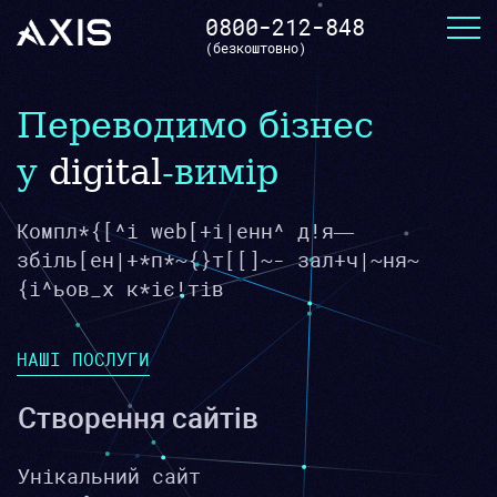
0800-212-848
(безкоштовно)
Переводимо бізнес
у
digital
-вимір
Комплексні web-рішення для збільшення
прибутку та залучення цільових
клієнтів
НАШІ ПОСЛУГИ
Створення сайтів
Унікальний сайт