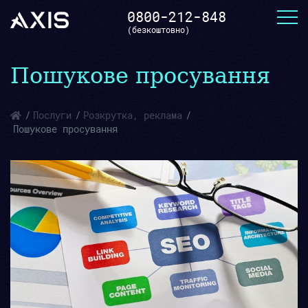
0800-212-848
(безкоштовно)
Пошукове просування
Послуги
Розкрутка, реклама
Пошукове просування