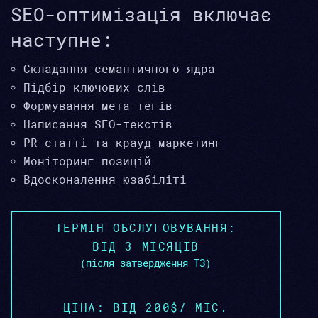
SEO-оптимізація включає
наступне:
Складання семантичного ядра
Підбір ключових слів
Формування мета-тегів
Написання SEO-текстів
PR-статті та крауд-маркетинг
Моніторинг позицій
Вдосконалення юзабіліті
ТЕРМІН ОБСЛУГОВУВАННЯ:
ВІД 3 МІСЯЦІВ
(після затвердження ТЗ)
ЦІНА: ВІД 200$/ МІС.