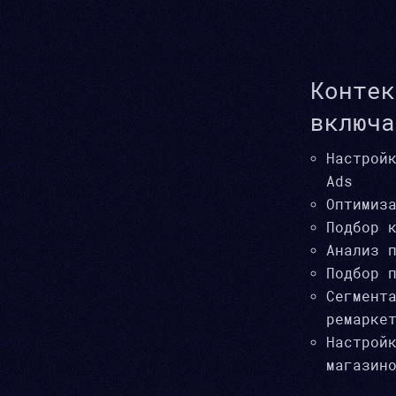
Контек
включа
Настрой
Ads
Оптимиз
Подбор 
Анализ 
Подбор 
Сегмент
ремарке
Настрой
магазин