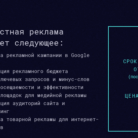
стная реклама
ет следующее:
ка рекламной кампании в Google
СРОК
О
ация рекламного бюджета
(пос
ключевых запросов и минус-слов
посещаемости и эффективности
площадок для медийной рекламы
ЦЕН
ация аудиторий сайта и
тинг
ка товарной рекламы для интернет-
ов