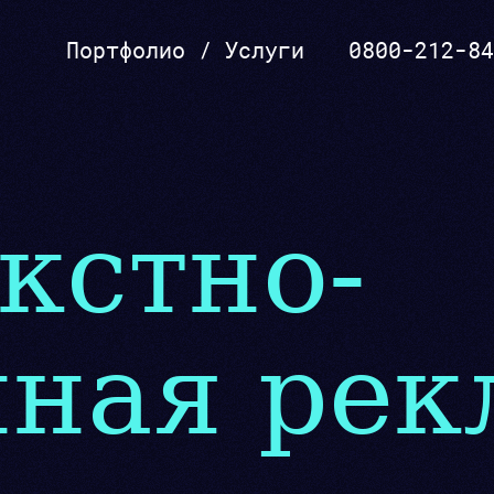
Портфолио
/
Услуги
0800-212-84
SEO, реклама
кстно-
ная рек