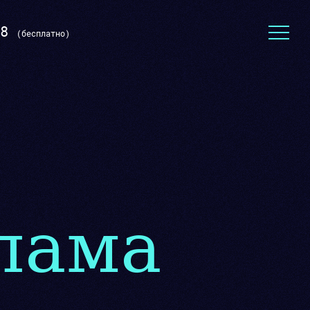
8
(бесплатно)
Тексты для сайта
лама