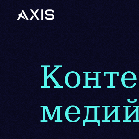
Конте
медий