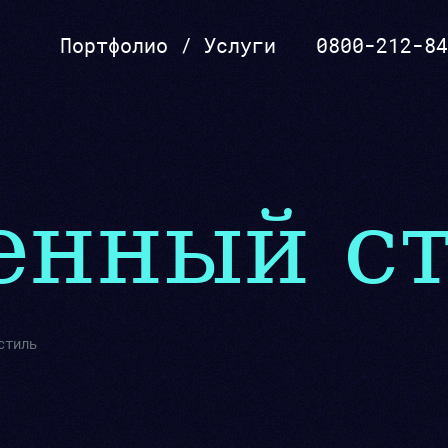
Портфолио
/
Услуги
0800-212-84
SEO, реклама
нный ст
стиль