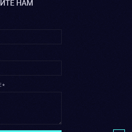
ИТЕ НАМ
Е*