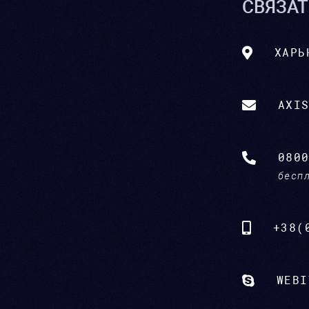
СВЯЗАТ
ХАРЬ
AXI
080
бесп
+38(
WEBI