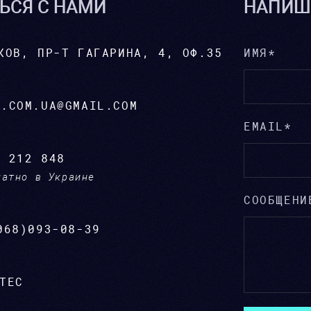
ЬСЯ С НАМИ
НАПИШ
КОВ, ПР-Т ГАГАРИНА, 4, ОФ.35
ИМЯ*
S.COM.UA@GMAIL.COM
EMAIL*
0 212 848
латно в Украине
СООБЩЕНИ
068)093-08-39
TEC